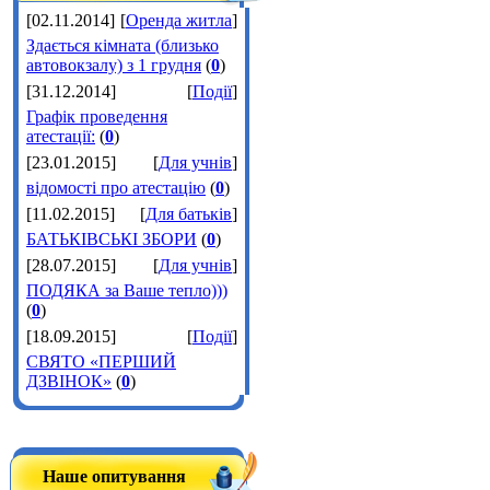
[02.11.2014]
[
Оренда житла
]
Здається кімната (близько
автовокзалу) з 1 грудня
(
0
)
[31.12.2014]
[
Події
]
Графік проведення
атестації:
(
0
)
[23.01.2015]
[
Для учнів
]
відомості про атестацію
(
0
)
[11.02.2015]
[
Для батьків
]
БАТЬКІВСЬКІ ЗБОРИ
(
0
)
[28.07.2015]
[
Для учнів
]
ПОДЯКА за Ваше тепло)))
(
0
)
[18.09.2015]
[
Події
]
СВЯТО «ПЕРШИЙ
ДЗВІНОК»
(
0
)
Наше опитування