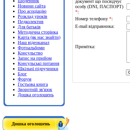
Щоденник
документ що посвідчує
Новини сайта
особу (DNI, ПАСПОРТ)
Про асоціацію
*
:
Розклад уроків
Номер телефону
*
:
Педколектив
E-mail відправника:
Для батьків
Методична сторінка
Карта (як нас знайти)
Наш відеоканал
Примітка:
Фотоальбоми
Консульство
Запис на прийом
Консульські питання
Шкільні підручники
Блог
Форум
Гостьова книга
Зворотній зв'язок
Дошка оголошень
Дошка оголошень