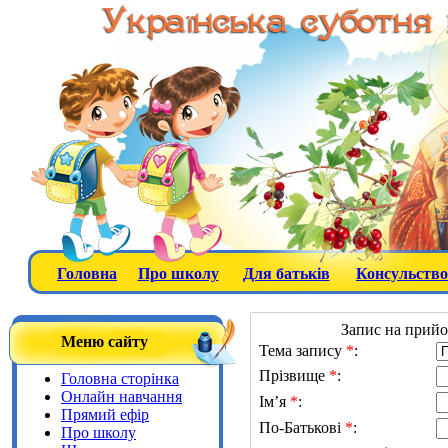
Головна
Про школу
Для батьків
Консульство
Запис на прийо
Меню сайту
Тема запису
*
:
Прізвище
*
:
Головна сторінка
Онлайн навчання
Ім’я
*
:
Прямий ефір
По-Батькові
*
:
Про школу